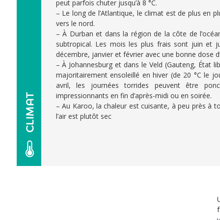
peut parfois chuter jusqu’à 8 °C.
– Le long de l’Atlantique, le climat est de plus en
vers le nord.
– À Durban et dans la région de la côte de l’océan
subtropical. Les mois les plus frais sont juin et j
décembre, janvier et février avec une bonne dose d
– À Johannesburg et dans le Veld (Gauteng, État lib
majoritairement ensoleillé en hiver (de 20 °C le jo
avril, les journées torrides peuvent être ponc
impressionnants en fin d’après-midi ou en soirée.
– Au Karoo, la chaleur est cuisante, à peu près à 
l’air est plutôt sec
6 août 2026
Aujourd'hui
Le Cap