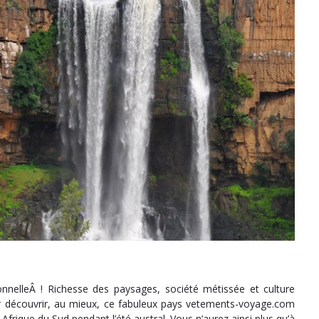
nnelleÂ ! Richesse des paysages, société métissée et culture
ur découvrir, au mieux, ce fabuleux pays vetements-voyage.com
Afrique du Sud pendant l’été austral. Vous n’aurez ainsi plus qu’à