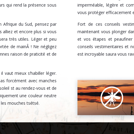
urs qui rend la présence sous
imperméable, légère et comp
vous protéger efficacement e
n Afrique du Sud, pensez par
Fort de ces conseils vest
alliez et encore plus si vous
maintenant vous plonger dans
era très utiles. Léger et peu
et vos étapes et peaufiner
portée de mainÂ ! Ne négligez
conseils vestimentaires et n
nnes raison de praticité et de
est incroyable saura vous ravi
l vaut mieux s’habiller léger.
 pas forcément avec manches
oleil st au rendez-vous et de
r uniquement une couleur neutre
 les mouches tsétsé.