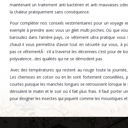
maintenant un traitement anti bactérien et anti mauvaises ode
la chaleur pratiquement sans conséquence.
Pour compléter nos conseils vestimentaires pour un voyage e
exemple à prendre avec vous un gilet multi poches. Où que vous 
baroudez dans l’arrière-pays, ce vêtement ultra pratique vous s
chaud il vous permettra d’avoir tout en sécurité sur vous, à 
pas ce vêtementÂ : s’il a traversé les décennies c’est pour de bo
polyvalence…des qualités qui ne se démodent pas.
.Avec des températures qui restent au rouge toute la journée, i
Les chemises en coton ou en lin sont fortement conseillées,
courtes puisque les manches longues se retroussent lorsque le s
déroulent le matin et le soir où il fait plus frais. Il faut porte
pour éloigner les insectes qui piquent comme les moustiques et