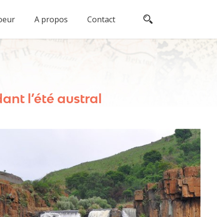
oeur
A propos
Contact
nt l’été austral