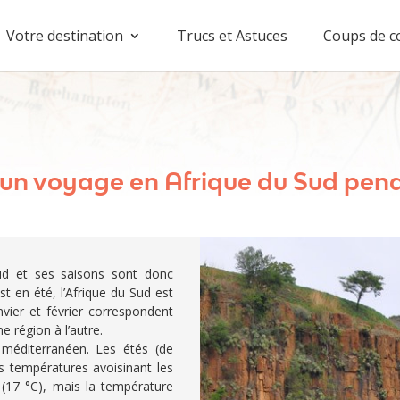
Votre destination
Trucs et Astuces
Coups de c
 un voyage en Afrique du Sud penda
sud et ses saisons sont donc
t en été, l’Afrique du Sud est
nvier et février correspondent
e région à l’autre.
 méditerranéen. Les étés (de
s températures avoisinant les
 (17 °C), mais la température