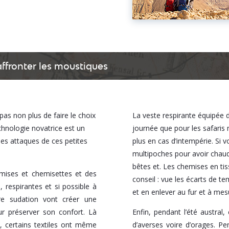
ffronter les moustiques
pas non plus de faire le choix
La veste respirante équipée de
hnologie novatrice est un
journée que pour les safaris
des attaques de ces petites
plus en cas d’intempérie. Si 
multipoches pour avoir chaud 
bêtes et. Les chemises en tis
hemises et chemisettes et des
conseil : vue les écarts de t
, respirantes et si possible à
et en enlever au fur et à me
re sudation vont créer une
r préserver son confort. Là
Enfin, pendant l’été austral
, certains textiles ont même
d’averses voire d’orages. P