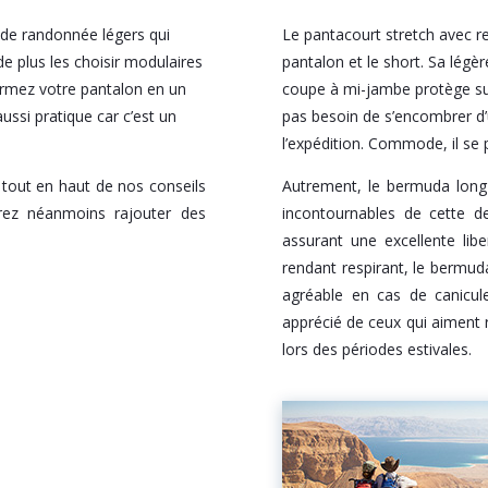
de randonnée légers qui
Le pantacourt stretch avec re
e plus les choisir modulaires
pantalon et le short. Sa légè
ormez votre pantalon en un
coupe à mi-jambe protège su
ssi pratique car c’est un
pas besoin de s’encombrer d’
l’expédition. Commode, il se 
tout en haut de nos conseils
Autrement, le bermuda long e
rez néanmoins rajouter des
incontournables de cette d
assurant une excellente li
rendant respirant, le bermud
agréable en cas de canicul
apprécié de ceux qui aiment 
lors des périodes estivales.