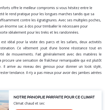
nforts offre le meilleur compromis si vous hésitez entre le
reté le rend pratique pour les longues marches tandis que sa
ffisamment contre les égratignures. Avec ses multiples poches,
un énorme sac à dos pour trimballer le nécessaire pour
porte idéalement pour les treks et les randonnées.
st idéal pour la visite des parcs et les safaris, deux activités
estination. Ce vêtement jouit d’une bonne résistance tout en
berté de mouvements. Fait généralement avec des matières le
a procure une sensation de fraîcheur remarquable qui est plutôt
e. Il arrive au niveau des genoux pour donner un look stylé,
rester tendance. Il n’y a pas mieux pour avoir des jambes aérées
NOTRE PANOPLIE PARFAITE POUR CE CLIMAT
Climat chaud et sec