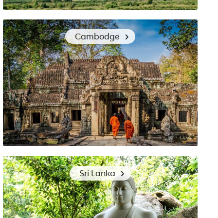
Trek dans les montagnes Turques : comment s’habiller
Cambodge
Découverte des temples d’Angkor au Cambodge : quels
Sri Lanka
vêtements choisir ?