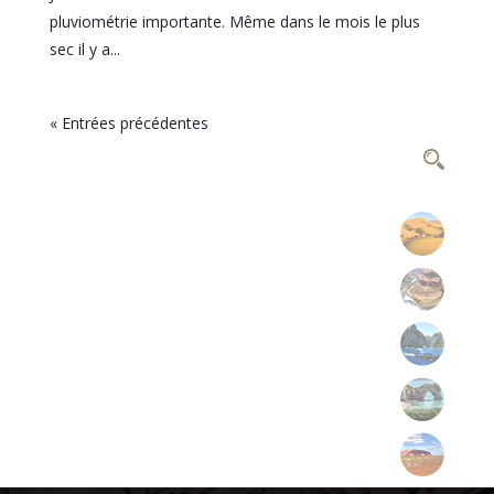
pluviométrie importante. Même dans le mois le plus
sec il y a...
« Entrées précédentes
Afrique
Amériques
Asie
Europe
Océanie