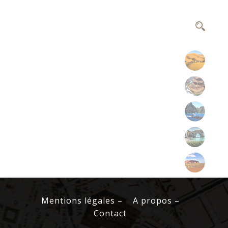
Afrique
Amériques
Asie
Europe
Océanie
Mentions légales –
A propos –
Contact