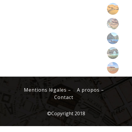
Afrique
Amériques
Asie
Europe
Océanie
Mentions légales –
A propos –
Contact
©Copyright 2018