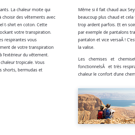
rants. La chaleur moite qui
Même si il fait chaud aux Sey
à choisir des vêtements avec
beaucoup plus chaud et cela 
l t-shirt en coton. Cette
trop ardent parfois. Et en so
ockant votre transpiration.
par exemple de pantalons tr
es respirantes vous
pantalon et vice versaÂ ! C’e
ement de votre transpiration
la valise.
à l’extérieur du vêtement.
Les chemises et chemiset
haleur tropicale. Vous
fonctionnelsÂ et très respi
es shorts, bermudas et
chaleur le confort d’une chemi