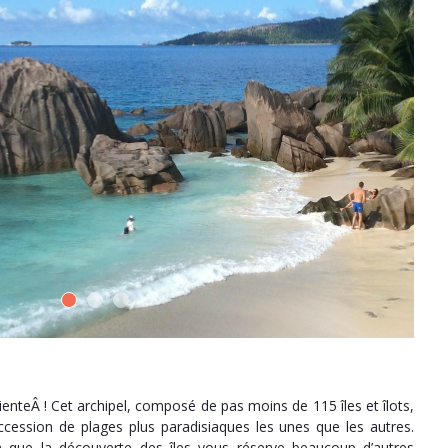
enteÂ ! Cet archipel, composé de pas moins de 115 îles et îlots,
ccession de plages plus paradisiaques les unes que les autres.
 que la découverte des îles vous réserve beaucoup d’autres