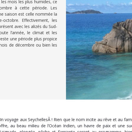
 les mois les plus humides, ce
nombre à cette période. Les
ème saison est celle nommée la
e-octobre. Effectivement, les
présent avec les alizés du Sud-
oute l’année, le climat et les
reste une période plus propice
e mois de décembre ou bien les
Un voyage aux SeychellesÂ ! Rien que le nom incite au rêve et au farni
offre, au beau milieu de l’Océan Indien, un havre de paix et une su
Baignade, plongée, pêche et farniente seront au programme, bien