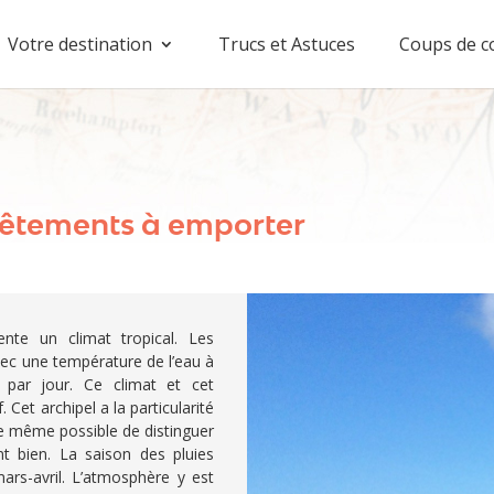
Votre destination
Trucs et Astuces
Coups de c
 vêtements à emporter
ente un climat tropical. Les
vec une température de l’eau à
par jour. Ce climat et cet
. Cet archipel a la particularité
 de même possible de distinguer
nt bien. La saison des pluies
rs-avril. L’atmosphère y est