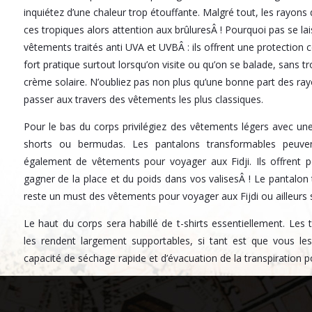
inquiétez d’une chaleur trop étouffante. Malgré tout, les rayons 
ces tropiques alors attention aux brûluresÂ ! Pourquoi pas se lai
vêtements traités anti UVA et UVBÂ : ils offrent une protection
fort pratique surtout lorsqu’on visite ou qu’on se balade, sans t
crème solaire. N’oubliez pas non plus qu’une bonne part des r
passer aux travers des vêtements les plus classiques.
Pour le bas du corps privilégiez des vêtements légers avec un
shorts ou bermudas. Les pantalons transformables peuven
également de vêtements pour voyager aux Fidji. Ils offrent 
gagner de la place et du poids dans vos valisesÂ ! Le pantalo
reste un must des vêtements pour voyager aux Fijdi ou ailleurs s
Le haut du corps sera habillé de t-shirts essentiellement. Les
les rendent largement supportables, si tant est que vous le
capacité de séchage rapide et d’évacuation de la transpiration p