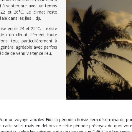
mai à septembre avec un temps
e 22 et 26°C. Le climat reste
le dans les îles Fidji.
e entre 24 et 25°C. Il existe
icie d’un climat clément toute
tions, tout particulièrement à
n général agréable avec parfois
ide de venir visiter ce lieu.
Pour un voyage aux îles Fidji la période choisie sera déterminante po
la carte soleil mais en dehors de cette période prévoyez de quoi vou
emporter, selon les saisons, pour un voyage aux Fidji à la découverte d