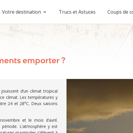
Votre destination
Trucs et Astuces
Coups de c
ements emporter ?
 jouissent d’un climat tropical
 ce climat. Les températures y
entre 24 et 28°C. Deux saisons
novembre et le mois d’avril.
 période. L’atmosphère y est
ératures maximales s’élèvent à