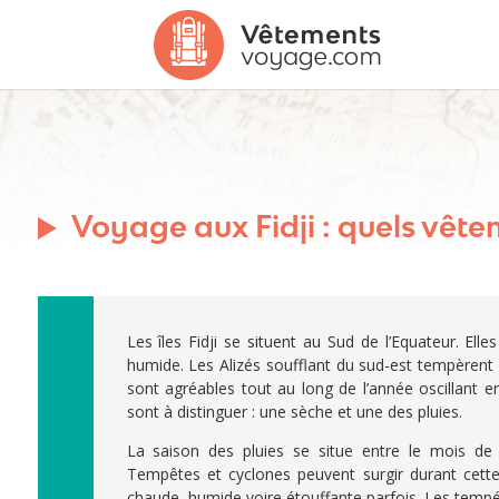
Voyage aux Fidji : quels vêt
Les îles Fidji se situent au Sud de l’Equateur. Elles
humide. Les Alizés soufflant du sud-est tempèrent
sont agréables tout au long de l’année oscillant 
sont à distinguer : une sèche et une des pluies.
La saison des pluies se situe entre le mois de 
Tempêtes et cyclones peuvent surgir durant cette
chaude, humide voire étouffante parfois. Les temp