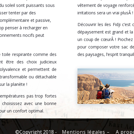
du soleil sont puissants sous
vêtement de voyage renforcé à
sser tenter par des
irritations sera un vrai plusÂ !
 complémentaire et passive,
Découvrir les iles Fidji c’es
rop penser à recharger en
dépaysement est grand et la q
ayonnements nocifs peut
un coup de cœurÂ ! Piochez 
pour composer votre sac de 
e toile respirante comme des
des paysages, l’esprit tranquil
t être des choix judicieux
polyvalence et permettent de
n transformable ou détachable
ur la planète !
 températures pas trop fortes
s choisissez avec une bonne
our un confort optimal.
©Copyright 2018
-
Mentions légales –
A prop