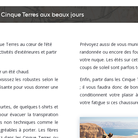
Cinque Terres aux beaux jours
que Terres au cœur de l’été
Prévoyez aussi de vous mun
ivités d’extérieures et partir
randonnée ou encore des fou
votre nuque. Les étés sur ce
coups de soleil sont parfois te
r un été chaud.
sissez les robustes selon le
Enfin, partir dans les Cinq
ffisante pour vous donner une
; il vous faudra donc de bo
conditionnent votre plaisir
votre fatigue si ces chaussu
tes, de quelques t-shirts et
our évacuer la transpiration
res non techniques comme le
gréables à porter. Les fibres
ez dans les Cinque Terres ou