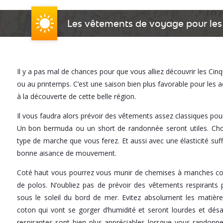
Les vêtements de voyage pour les 
Il y a pas mal de chances pour que vous alliez découvrir les Cin
ou au printemps. C’est une saison bien plus favorable pour les act
à la découverte de cette belle région.
Il vous faudra alors prévoir des vêtements assez classiques pou
Un bon bermuda ou un short de randonnée seront utiles. Choi
type de marche que vous ferez. Et aussi avec une élasticité su
bonne aisance de mouvement.
Coté haut vous pourrez vous munir de chemises à manches cour
de polos. N’oubliez pas de prévoir des vêtements respirants p
sous le soleil du bord de mer. Evitez absolument les matiè
coton qui vont se gorger d’humidité et seront lourdes et désa
respirantes sont bien plus appréciables lorsque vous randonn