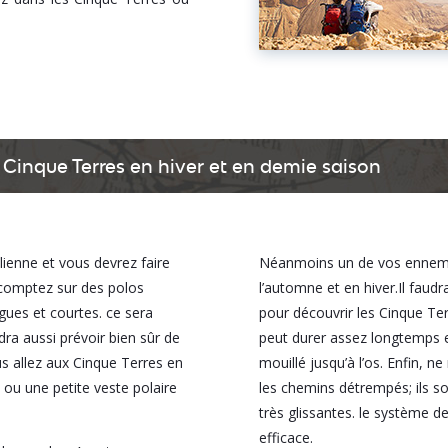
Cinque Terres en hiver et en demie saison
lienne et vous devrez faire
Néanmoins un de vos ennemis s
, comptez sur des polos
l’automne et en hiver.Il fau
gues et courtes. ce sera
pour découvrir les Cinque Ter
udra aussi prévoir bien sûr de
peut durer assez longtemps et
us allez aux Cinque Terres en
mouillé jusqu’à l’os. Enfin, 
s ou une petite veste polaire
les chemins détrempés; ils so
très glissantes. le système
efficace.