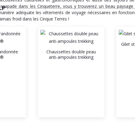
escapade dans les Cinqueterre, vous y trouverez un beau paysage so
LP
manière adéquate les vêtements de voyage nécessaires en fonction du
jamais froid dans les Cinque Terres !
Gilet s
randonnée
Chaussettes double peau
l®
anti-ampoules trekking