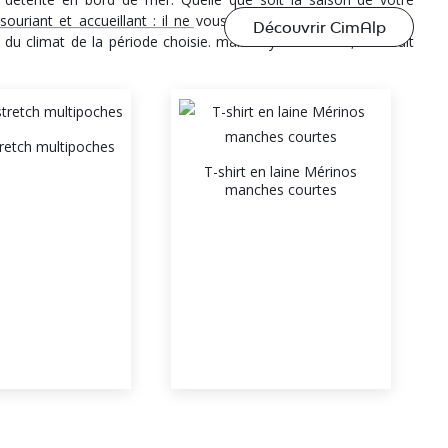
uriant et accueillant : il ne vous reste plus qu’à préparer de
Découvrir CimAlp
 climat de la période choisie. mais soyez rassurés, il ne fait
tretch multipoches
T-shirt en laine Mérinos
manches courtes