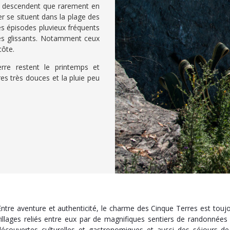
ne descendent que rarement en
r se situent dans la plage des
es épisodes pluvieux fréquents
rès glissants. Notamment ceux
côte.
erre restent le printemps et
res très douces et la pluie peu
Entre aventure et authenticité, le charme des Cinque Terres est toujour
villages reliés entre eux par de magnifiques sentiers de randonnées 
découvertes culturelles et gastronomiques et aussi des séjours d