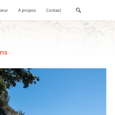
oeur
A propos
Contact
ns​