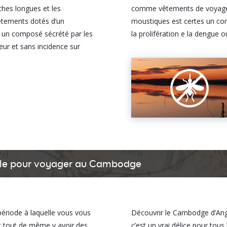
ches longues et les
comme vêtements de voyage p
vêtements dotés d’un
moustiques est certes un conf
st un composé sécrété par les
la prolifération e la dengue
eur et sans incidence sur
ble pour voyager au Cambodge
période à laquelle vous vous
Découvrir le Cambodge d’Angk
ut tout de même y avoir des
c’est un vrai délice pour tou