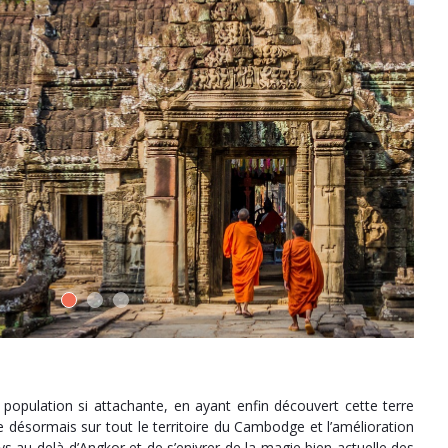
ulation si attachante, en ayant enfin découvert cette terre
 désormais sur tout le territoire du Cambodge et l’amélioration
s au-delà d’Angkor et de s’enivrer de la magie bien actuelle des