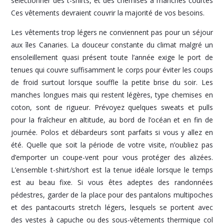
sélectionner des t-shirts, et des chemises à manches courtes
Ces vêtements devraient couvrir la majorité de vos besoins.
Les vêtements trop légers ne conviennent pas pour un séjour
aux îles Canaries. La douceur constante du climat malgré un
ensoleillement quasi présent toute l’année exige le port de
tenues qui couvre suffisamment le corps pour éviter les coups
de froid surtout lorsque souffle la petite brise du soir. Les
manches longues mais qui restent légères, type chemises en
coton, sont de rigueur. Prévoyez quelques sweats et pulls
pour la fraîcheur en altitude, au bord de l’océan et en fin de
journée. Polos et débardeurs sont parfaits si vous y allez en
été. Quelle que soit la période de votre visite, n’oubliez pas
d’emporter un coupe-vent pour vous protéger des alizées.
L’ensemble t-shirt/short est la tenue idéale lorsque le temps
est au beau fixe. Si vous êtes adeptes des randonnées
pédestres, garder de la place pour des pantalons multipoches
et des pantacourts stretch légers, lesquels se portent avec
des vestes à capuche ou des sous-vêtements thermique col