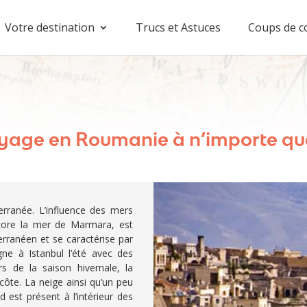
Votre destination
Trucs et Astuces
Coups de c
voyage en Roumanie à n’importe que
rranée. L’influence des mers
core la mer de Marmara, est
erranéen et se caractérise par
gne à Istanbul l’été avec des
s de la saison hivernale, la
 côte. La neige ainsi qu’un peu
 est présent à l’intérieur des