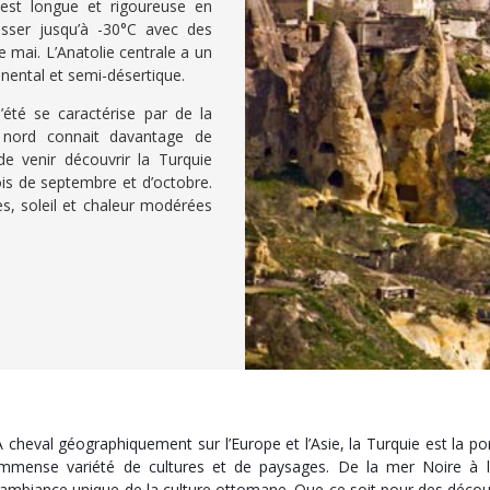
e est longue et rigoureuse en
isser jusqu’à -30°C avec des
 mai. L’Anatolie centrale a un
tinental et semi-désertique.
’été se caractérise par de la
e nord connait davantage de
 de venir découvrir la Turquie
ois de septembre et d’octobre.
es, soleil et chaleur modérées
A cheval géographiquement sur l’Europe et l’Asie, la Turquie est la por
immense variété de cultures et de paysages. De la mer Noire à l
l’ambiance unique de la culture ottomane. Que ce soit pour des découve