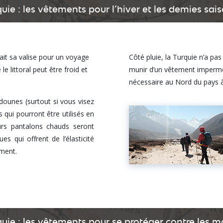
uie : les vêtements pour l’hiver et les demies sai
ait sa valise pour un voyage
Côté pluie, la Turquie n’a pa
e littoral peut être froid et
munir d’un vêtement imperméa
nécessaire au Nord du pays à
ounes (surtout si vous visez
s qui pourront être utilisés en
rs pantalons chauds seront
s qui offrent de l’élasticité
ment.
quie : les vêtements pour se protéger contre les 