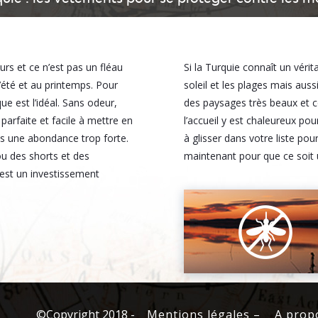
rs et ce n’est pas un fléau
Si la Turquie connaît un vérit
été et au printemps. Pour
soleil et les plages mais auss
e est l’idéal. Sans odeur,
des paysages très beaux et 
parfaite et facile à mettre en
l’accueil y est chaleureux p
ns une abondance trop forte.
à glisser dans votre liste po
u des shorts et des
maintenant pour que ce soit u
est un investissement
©Copyright 2018
-
Mentions légales –
A prop