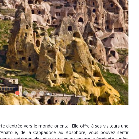
te d’entrée vers le monde oriental. Elle offre à ses visiteurs une
’Anatolie, de la Cappadoce au Bosphore, vous pouvez sentir
rtes patrimoniales et culturelles ou encore le farniente sur les